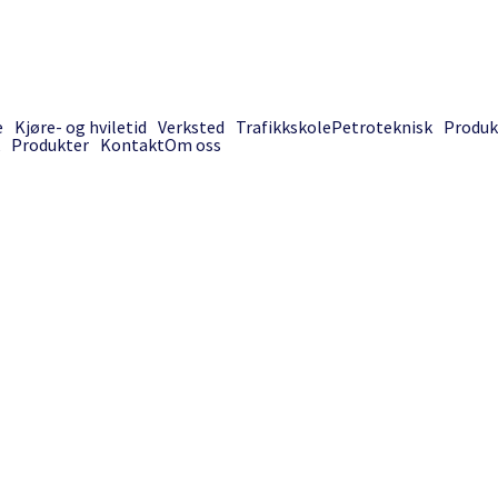
e
Kjøre- og hviletid
Verksted
Trafikkskole
Petroteknisk
Produk
Produkter
Kontakt
Om oss