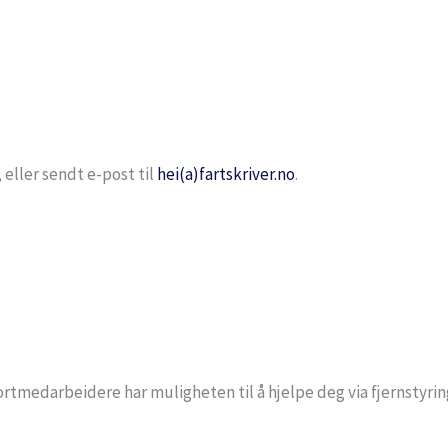
3, eller sendt e-post til
hei(a)fartskriver.no
.
rtmedarbeidere har muligheten til å hjelpe deg via fjernstyring