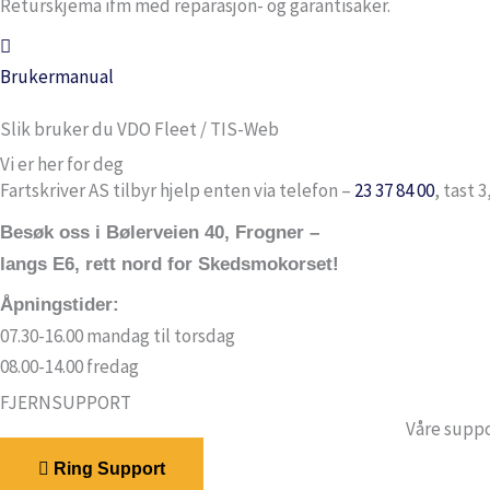
Returskjema ifm med reparasjon- og garantisaker.
Brukermanual
Slik bruker du VDO Fleet / TIS-Web
Vi er her for deg
Fartskriver AS tilbyr hjelp enten via telefon –
23 37 84 00
, tast 
Besøk oss i Bølerveien 40, Frogner –
langs E6, rett nord for Skedsmokorset!
Åpningstider:
07.30-16.00 mandag til torsdag
08.00-14.00 fredag
FJERNSUPPORT
Våre suppo
Ring Support