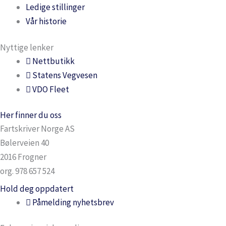
Ledige stillinger
Vår historie
Nyttige lenker
Nettbutikk
Statens Vegvesen
VDO Fleet
Her finner du oss
Fartskriver Norge AS
Bølerveien 40
2016 Frogner
org. 978 657 524
Hold deg oppdatert
Påmelding nyhetsbrev