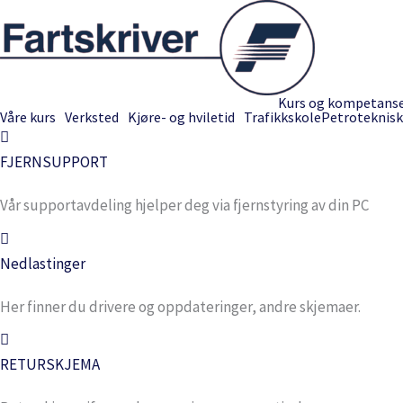
Hopp
rett
til
innholdet
Kurs og kompetans
Våre kurs
Verksted
Kjøre- og hviletid
Trafikkskole
Petroteknisk
FJERNSUPPORT
Vår supportavdeling hjelper deg via fjernstyring av din PC
Nedlastinger
Her finner du drivere og oppdateringer, andre skjemaer.
RETURSKJEMA