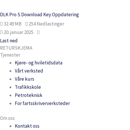
DLK Pro S Download Key Oppdatering
32.49 MB
254 Nedlastinger
20. januar 2025
Last ned
RETURSKJEMA
Tjenester
Kjøre- og hviletidsdata
Vårt verksted
Våre kurs
Trafikkskole
Petroteknisk
For fartsskriververksteder
Om oss
Kontakt oss