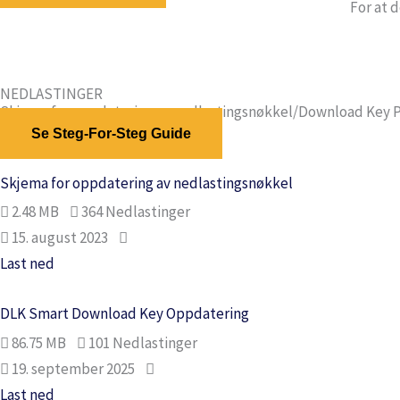
For at 
NEDLASTINGER
Skjema for oppdatering av nedlastingsnøkkel/Download Key P
Se Steg-For-Steg Guide
Skjema for oppdatering av nedlastingsnøkkel
2.48 MB
364 Nedlastinger
15. august 2023
Last ned
DLK Smart Download Key Oppdatering
86.75 MB
101 Nedlastinger
19. september 2025
Last ned