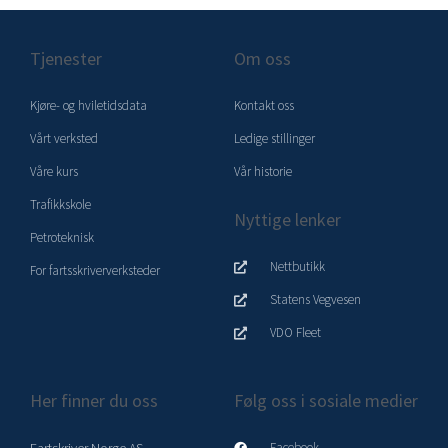
Tjenester
Om oss
Kjøre- og hviletidsdata
Kontakt oss
Vårt verksted
Ledige stillinger
Våre kurs
Vår historie
Trafikkskole
Nyttige lenker
Petroteknisk
Nettbutikk
For fartsskriververksteder
Statens Vegvesen
VDO Fleet
Her finner du oss
Følg oss i sosiale medier
Facebook