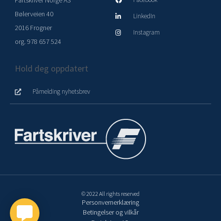
Fartskriver Norge AS
Bølerveien 40
LinkedIn
2016 Frogner
Instagram
org. 978 657 524
Hold deg oppdatert
Påmelding nyhetsbrev
© 2022 All rights reserved
Personvernerklæring
Betingelser og vilkår