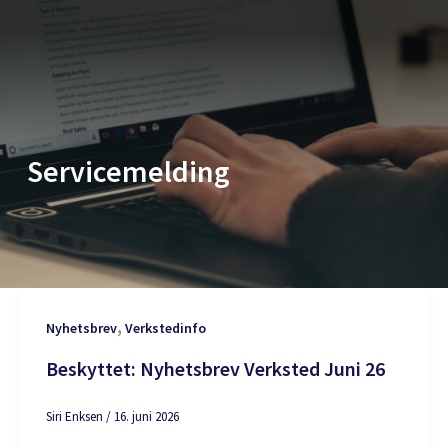
Hopp
rett
til
innholdet
Servicemelding
,
Nyhetsbrev
Verkstedinfo
Beskyttet: Nyhetsbrev Verksted Juni 26
Siri Enksen
/
16. juni 2026