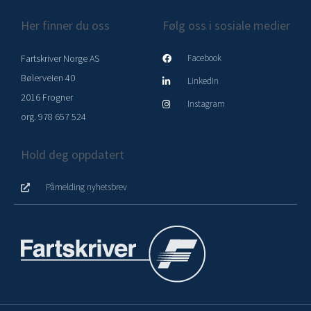
Her finner du oss
Følg oss i sosiale medier
Fartskriver Norge AS
Facebook
Bølerveien 40
LinkedIn
2016 Frogner
Instagram
org. 978 657 524
Hold deg oppdatert
Påmelding nyhetsbrev