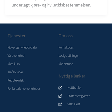
underlagt kjøre- og hviletidsbestemmelsen.
Tjenester
Om oss
Kjøre- og hviletidsdata
Kontakt oss
Vårt verksted
Ledige stillinger
Våre kurs
Vår historie
Trafikkskole
Nyttige lenker
Petroteknisk
Nettbutikk
For fartsskriververksteder
Statens Vegvesen
VDO Fleet