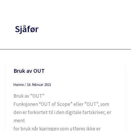
Hopp
rett
til
Sjåfør
innholdet
Bruk av OUT
Hanne
/
16. februar 2021
Bruk av ”OUT”
Funksjonen “OUT of Scope” eller ”OUT”, som
den er forkortet til i den digitale fartskriver, er
ment
for bruk når kjøringen som utføres ikke er