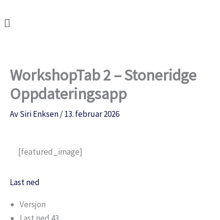
Hopp
Meny
rett
til
innholdet
WorkshopTab 2 – Stoneridge
Oppdateringsapp
Av
Siri Enksen
/
13. februar 2026
[featured_image]
Last ned
Versjon
Last ned
43