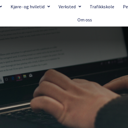
Kjøre- og hviletid
Verksted
Trafikkskole
Pe
Om oss