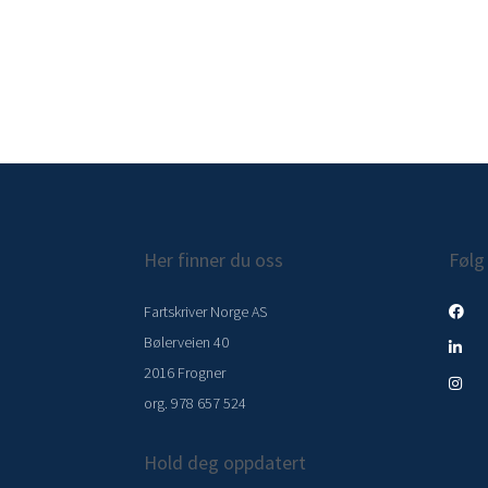
Her finner du oss
Følg
Fartskriver Norge AS
Bølerveien 40
2016 Frogner
org. 978 657 524
Hold deg oppdatert