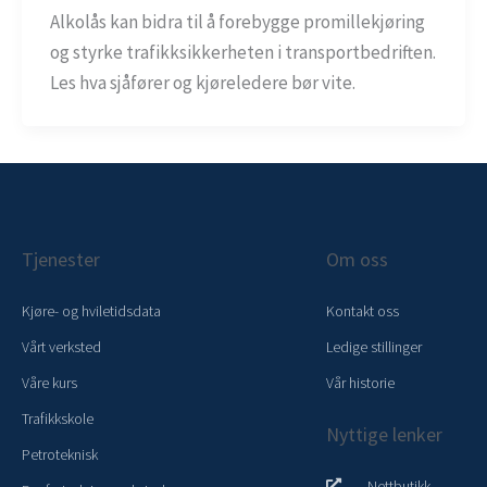
Alkolås kan bidra til å forebygge promillekjøring
og styrke trafikksikkerheten i transportbedriften.
Les hva sjåfører og kjøreledere bør vite.
Tjenester
Om oss
Kjøre- og hviletidsdata
Kontakt oss
Vårt verksted
Ledige stillinger
Våre kurs
Vår historie
Trafikkskole
Nyttige lenker
Petroteknisk
Nettbutikk