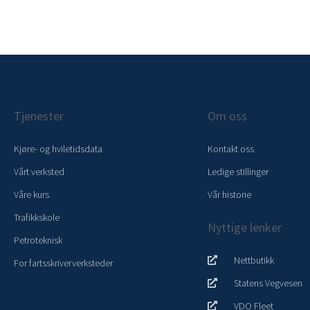
Tjenester
Om oss
Kjøre- og hviletidsdata
Kontakt oss
Vårt verksted
Ledige stillinger
Våre kurs
Vår historie
Trafikkskole
Nyttige lenker
Petroteknisk
Nettbutikk
For fartsskriververksteder
Statens Vegvesen
VDO Fleet