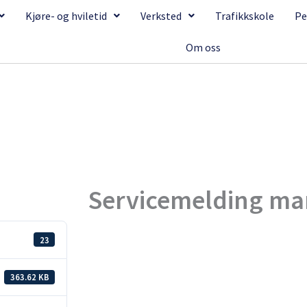
Kjøre- og hviletid
Verksted
Trafikkskole
Pe
Om oss
Servicemelding ma
23
363.62 KB