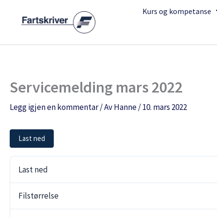
Hopp
Kurs og kompetanse
rett
til
innholdet
Servicemelding mars 2022
Legg igjen en kommentar
/ Av
Hanne
/
10. mars 2022
Last ned
Last ned
Filstørrelse