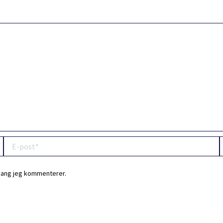
E-
W
post*
 gang jeg kommenterer.