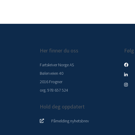
Her finner du oss
Følg
Fartskriver Norge AS
Bølerveien 40
2016 Frogner
org. 978 657 524
Hold deg oppdatert
Påmelding nyhetsbrev